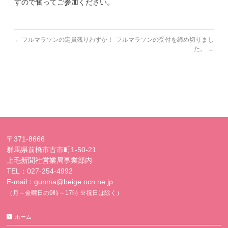
すので奮ってご参加ください。
←
フルマラソンの定員残りわずか！
フルマラソンの受付を締め切りまし
た。
→
〒371-8666
群馬県前橋市古市町1-50-21
上毛新聞社営業局事業部内
TEL：027-254-4992
E-mail：
gunma@beige.ocn.ne.jp
（月～金曜日の9時～17時 ※祝日は除く）
ホーム